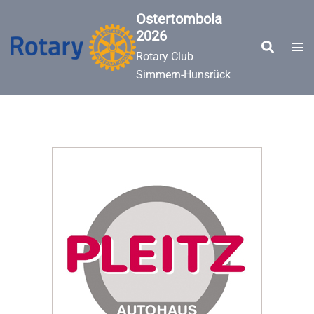
Zum
Ostertombola
Inhalt
2026
springen
Suche
Men
Rotary Club
ums
Simmern-Hunsrück