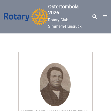
Zum
Ostertombola
Inhalt
2026
springen
Suche
Men
Rotary Club
ums
Simmern-Hunsrück