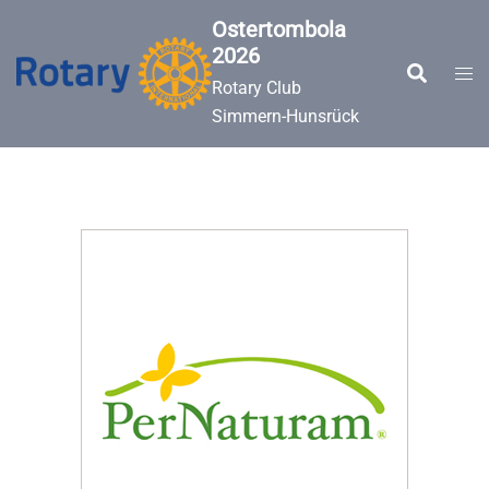
Zum
Ostertombola
Inhalt
2026
springen
Suche
Men
Rotary Club
ums
Simmern-Hunsrück